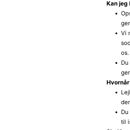
Kan jeg 
Ops
gen
Vi 
soc
os.
Du 
gen
Hvornår 
Lej
den
Du 
til