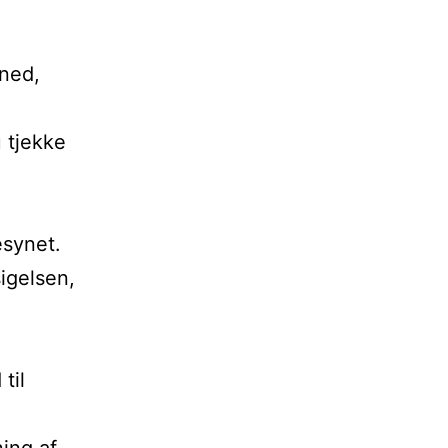
åned,
 tjekke
esynet.
igelsen,
til