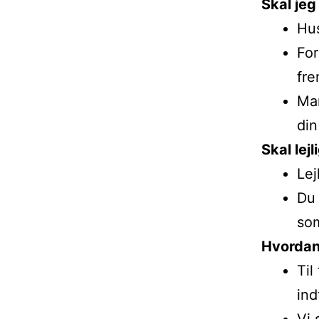
Skal jeg
Hus
For
fre
Man
din
Skal lej
Lej
Du 
som
Hvordan
Til
ind