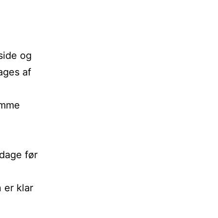
side og
ages af
remme
 dage før
 er klar