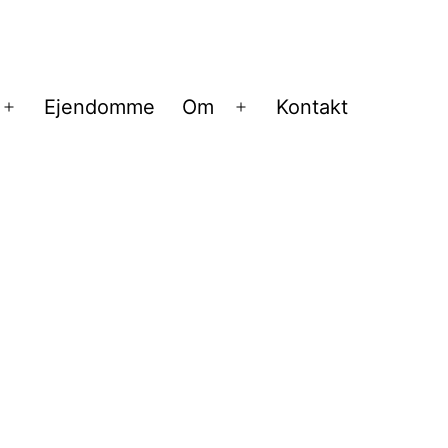
Ejendomme
Om
Kontakt
Åbn
Åbn
menu
menu