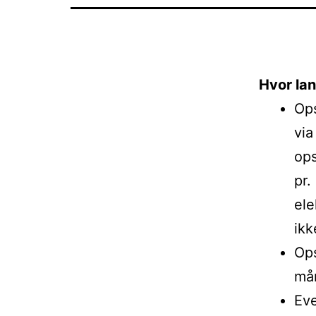
Hvor lan
Ops
via
ops
pr.
ele
ikk
Ops
må
Eve