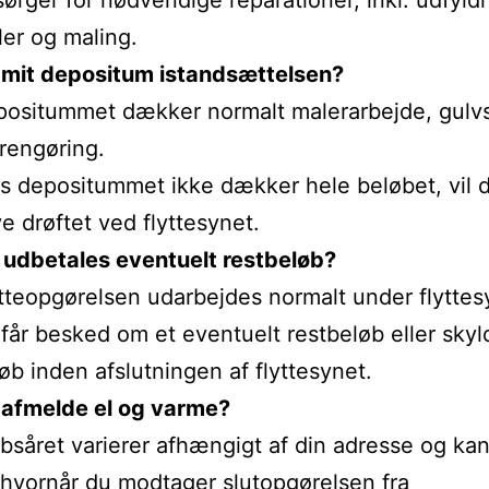
sørger for nødvendige reparationer, inkl. udfyld
ler og maling.
mit depositum istandsættelsen?
ositummet dækker normalt malerarbejde, gulvs
rengøring.
s depositummet ikke dækker hele beløbet, vil 
ve drøftet ved flyttesynet.
 udbetales eventuelt restbeløb?
tteopgørelsen udarbejdes normalt under flyttes
får besked om et eventuelt restbeløb eller skyl
øb inden afslutningen af flyttesynet.
 afmelde el og varme?
såret varierer afhængigt af din adresse og ka
 hvornår du modtager slutopgørelsen fra