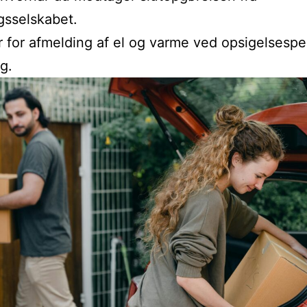
gsselskabet.
r for afmelding af el og varme ved opsigelsesp
g.