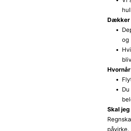
Vi 
hul
Dækker 
Dep
og 
Hvi
bli
Hvornår
Fly
Du 
bel
Skal jeg
Regnskab
påvirke,