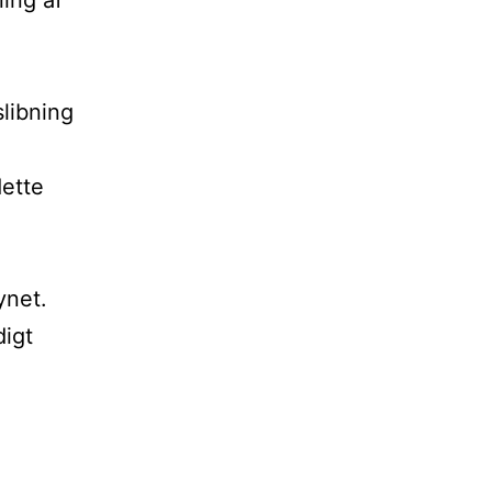
ning af
libning
dette
ynet.
digt
n